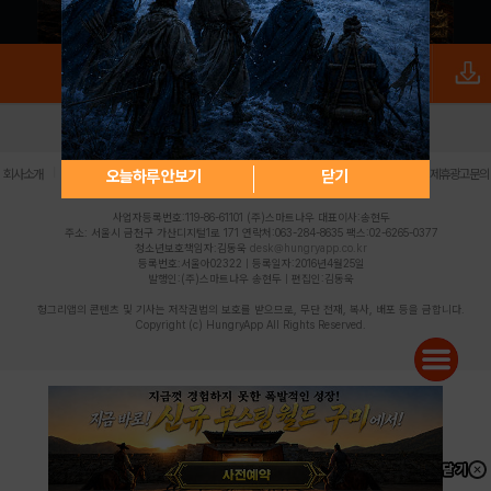
로그인
PC버전
전체앱
|
|
|
|
|
오늘하루 안보기
닫기
회사소개
이용약관
개인정보 처리방침
청소년 보호정책
불법촬영물 신고센터
제휴광고문의
사업자등록번호:119-86-61101 (주)스마트나우 대표이사:송현두
주소: 서울시 금천구 가산디지털1로 171 연락처:063-284-8635 팩스:02-6265-0377
청소년보호책임자:김동욱
desk@hungryapp.co.kr
등록번호:서울아02322 | 등록일자:2016년4월25일
발행인:(주)스마트나우 송현두 | 편집인:김동욱
헝그리앱의 콘텐츠 및 기사는 저작권법의 보호를 받으므로, 무단 전재, 복사, 배포 등을 금합니다.
Copyright (c) HungryApp All Rights Reserved.