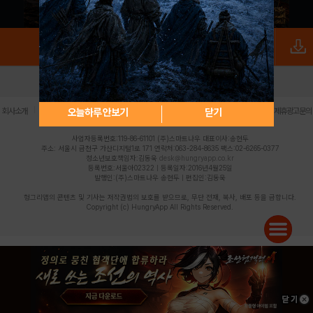
로그인
PC버전
전체앱
|
|
|
|
|
오늘하루 안보기
닫기
회사소개
이용약관
개인정보 처리방침
청소년 보호정책
불법촬영물 신고센터
제휴광고문의
사업자등록번호:119-86-61101 (주)스마트나우 대표이사:송현두
주소: 서울시 금천구 가산디지털1로 171 연락처:063-284-8635 팩스:02-6265-0377
청소년보호책임자:김동욱
desk@hungryapp.co.kr
등록번호:서울아02322 | 등록일자:2016년4월25일
발행인:(주)스마트나우 송현두 | 편집인:김동욱
헝그리앱의 콘텐츠 및 기사는 저작권법의 보호를 받으므로, 무단 전재, 복사, 배포 등을 금합니다.
Copyright (c) HungryApp All Rights Reserved.