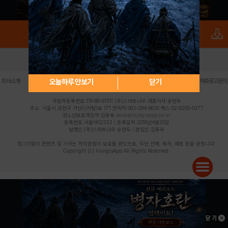
로그인
PC버전
전체앱
|
|
|
|
|
오늘하루 안보기
닫기
회사소개
이용약관
개인정보 처리방침
청소년 보호정책
불법촬영물 신고센터
제휴광고문의
사업자등록번호:119-86-61101 (주)스마트나우 대표이사:송현두
주소: 서울시 금천구 가산디지털1로 171 연락처:063-284-8635 팩스:02-6265-0377
청소년보호책임자:김동욱
desk@hungryapp.co.kr
등록번호:서울아02322 | 등록일자:2016년4월25일
발행인:(주)스마트나우 송현두 | 편집인:김동욱
헝그리앱의 콘텐츠 및 기사는 저작권법의 보호를 받으므로, 무단 전재, 복사, 배포 등을 금합니다.
Copyright (c) HungryApp All Rights Reserved.