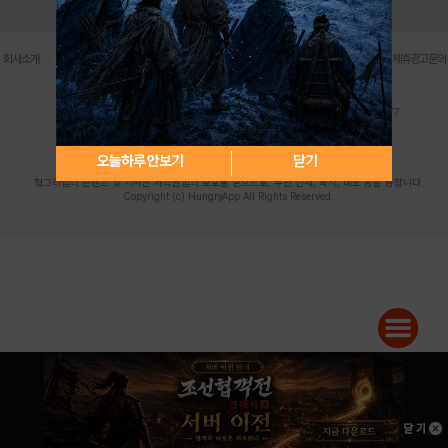
로그인
PC버전
전체앱
|
|
|
|
|
회사소개
이용약관
개인정보 처리방침
청소년 보호정책
불법촬영물 신고센터
제휴광고문의
사업자등록번호:119-86-61101 (주)스마트나우 대표이사:송현두
주소: 서울시 금천구 가산디지털1로 171 연락처:063-284-8635 팩스:02-6265-0377
청소년보호책임자:김동욱
desk@hungryapp.co.kr
등록번호:서울아02322 | 등록일자:2016년4월25일
발행인:(주)스마트나우 송현두 | 편집인:김동욱
오늘하루 안보기
닫기
헝그리앱의 콘텐츠 및 기사는 저작권법의 보호를 받으므로, 무단 전재, 복사, 배포 등을 금합니다.
Copyright (c) HungryApp All Rights Reserved.