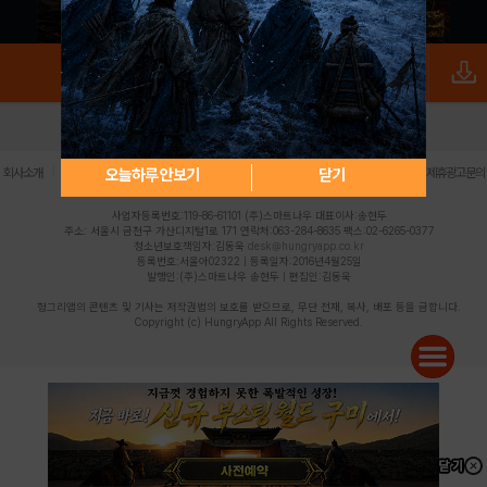
로그인
PC버전
전체앱
|
|
|
|
|
오늘하루 안보기
닫기
회사소개
이용약관
개인정보 처리방침
청소년 보호정책
불법촬영물 신고센터
제휴광고문의
사업자등록번호:119-86-61101 (주)스마트나우 대표이사:송현두
주소: 서울시 금천구 가산디지털1로 171 연락처:063-284-8635 팩스:02-6265-0377
청소년보호책임자:김동욱
desk@hungryapp.co.kr
등록번호:서울아02322 | 등록일자:2016년4월25일
발행인:(주)스마트나우 송현두 | 편집인:김동욱
헝그리앱의 콘텐츠 및 기사는 저작권법의 보호를 받으므로, 무단 전재, 복사, 배포 등을 금합니다.
Copyright (c) HungryApp All Rights Reserved.