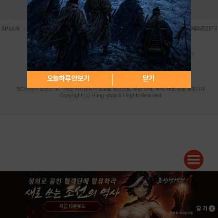
로그인
PC버전
전체앱
|
|
|
|
|
회사소개
이용약관
개인정보 처리방침
청소년 보호정책
불법촬영물 신고센터
제휴광고문의
사업자등록번호:119-86-61101 (주)스마트나우 대표이사:송현두
주소: 서울시 금천구 가산디지털1로 171 연락처:063-284-8635 팩스:02-6265-0377
청소년보호책임자:김동욱
desk@hungryapp.co.kr
등록번호:서울아02322 | 등록일자:2016년4월25일
발행인:(주)스마트나우 송현두 | 편집인:김동욱
오늘하루 안보기
닫기
헝그리앱의 콘텐츠 및 기사는 저작권법의 보호를 받으므로, 무단 전재, 복사, 배포 등을 금합니다.
Copyright (c) HungryApp All Rights Reserved.