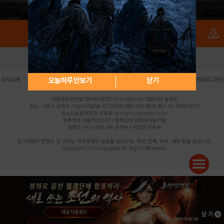
로그인
PC버전
전체앱
|
|
|
|
|
오늘하루 안보기
닫기
회사소개
이용약관
개인정보 처리방침
청소년 보호정책
불법촬영물 신고센터
제휴광고문의
사업자등록번호:119-86-61101 (주)스마트나우 대표이사:송현두
주소: 서울시 금천구 가산디지털1로 171 연락처:063-284-8635 팩스:02-6265-0377
청소년보호책임자:김동욱
desk@hungryapp.co.kr
등록번호:서울아02322 | 등록일자:2016년4월25일
발행인:(주)스마트나우 송현두 | 편집인:김동욱
헝그리앱의 콘텐츠 및 기사는 저작권법의 보호를 받으므로, 무단 전재, 복사, 배포 등을 금합니다.
Copyright (c) HungryApp All Rights Reserved.