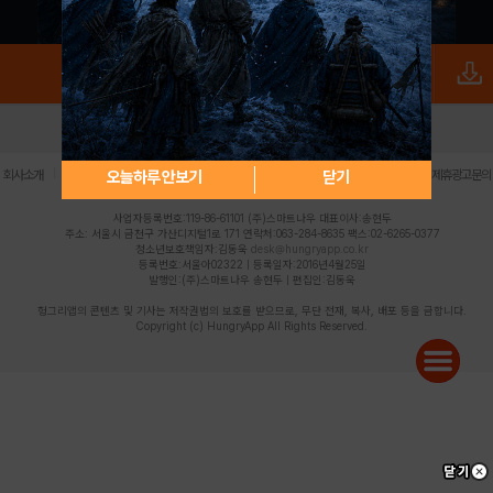
로그인
PC버전
전체앱
|
|
|
|
|
오늘하루 안보기
닫기
회사소개
이용약관
개인정보 처리방침
청소년 보호정책
불법촬영물 신고센터
제휴광고문의
사업자등록번호:119-86-61101 (주)스마트나우 대표이사:송현두
주소: 서울시 금천구 가산디지털1로 171 연락처:063-284-8635 팩스:02-6265-0377
청소년보호책임자:김동욱
desk@hungryapp.co.kr
등록번호:서울아02322 | 등록일자:2016년4월25일
발행인:(주)스마트나우 송현두 | 편집인:김동욱
헝그리앱의 콘텐츠 및 기사는 저작권법의 보호를 받으므로, 무단 전재, 복사, 배포 등을 금합니다.
Copyright (c) HungryApp All Rights Reserved.