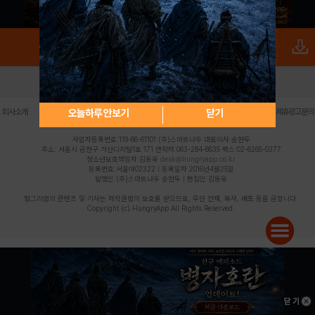
로그인
PC버전
전체앱
|
|
|
|
|
오늘하루 안보기
닫기
회사소개
이용약관
개인정보 처리방침
청소년 보호정책
불법촬영물 신고센터
제휴광고문의
사업자등록번호:119-86-61101 (주)스마트나우 대표이사:송현두
주소: 서울시 금천구 가산디지털1로 171 연락처:063-284-8635 팩스:02-6265-0377
청소년보호책임자:김동욱
desk@hungryapp.co.kr
등록번호:서울아02322 | 등록일자:2016년4월25일
발행인:(주)스마트나우 송현두 | 편집인:김동욱
헝그리앱의 콘텐츠 및 기사는 저작권법의 보호를 받으므로, 무단 전재, 복사, 배포 등을 금합니다.
Copyright (c) HungryApp All Rights Reserved.