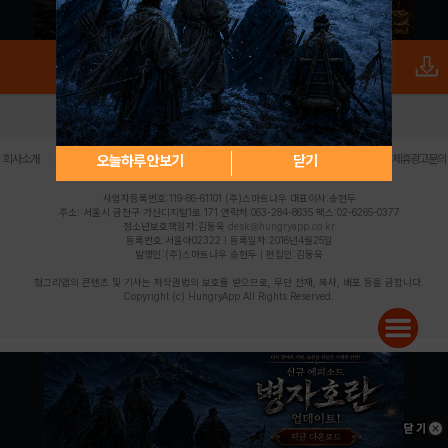
로그인
PC버전
전체앱
|
|
|
|
|
오늘하루 안보기
닫기
회사소개
이용약관
개인정보 처리방침
청소년 보호정책
불법촬영물 신고센터
제휴광고문의
사업자등록번호:119-86-61101 (주)스마트나우 대표이사:송현두
주소: 서울시 금천구 가산디지털1로 171 연락처:063-284-8635 팩스:02-6265-0377
청소년보호책임자:김동욱
desk@hungryapp.co.kr
등록번호:서울아02322 | 등록일자:2016년4월25일
발행인:(주)스마트나우 송현두 | 편집인:김동욱
헝그리앱의 콘텐츠 및 기사는 저작권법의 보호를 받으므로, 무단 전재, 복사, 배포 등을 금합니다.
Copyright (c) HungryApp All Rights Reserved.