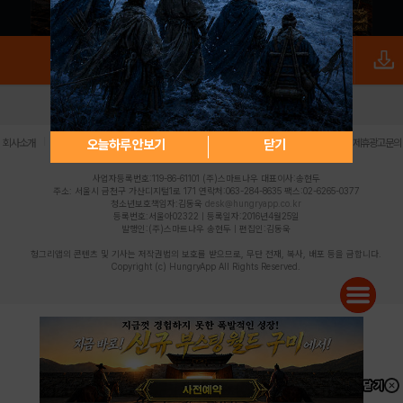
로그인
PC버전
전체앱
|
|
|
|
|
오늘하루 안보기
닫기
회사소개
이용약관
개인정보 처리방침
청소년 보호정책
불법촬영물 신고센터
제휴광고문의
사업자등록번호:119-86-61101 (주)스마트나우 대표이사:송현두
주소: 서울시 금천구 가산디지털1로 171 연락처:063-284-8635 팩스:02-6265-0377
청소년보호책임자:김동욱
desk@hungryapp.co.kr
등록번호:서울아02322 | 등록일자:2016년4월25일
발행인:(주)스마트나우 송현두 | 편집인:김동욱
헝그리앱의 콘텐츠 및 기사는 저작권법의 보호를 받으므로, 무단 전재, 복사, 배포 등을 금합니다.
Copyright (c) HungryApp All Rights Reserved.