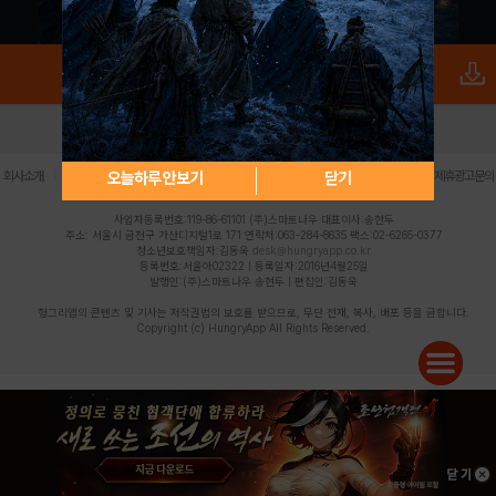
로그인
PC버전
전체앱
|
|
|
|
|
오늘하루 안보기
닫기
회사소개
이용약관
개인정보 처리방침
청소년 보호정책
불법촬영물 신고센터
제휴광고문의
사업자등록번호:119-86-61101 (주)스마트나우 대표이사:송현두
주소: 서울시 금천구 가산디지털1로 171 연락처:063-284-8635 팩스:02-6265-0377
청소년보호책임자:김동욱
desk@hungryapp.co.kr
등록번호:서울아02322 | 등록일자:2016년4월25일
발행인:(주)스마트나우 송현두 | 편집인:김동욱
헝그리앱의 콘텐츠 및 기사는 저작권법의 보호를 받으므로, 무단 전재, 복사, 배포 등을 금합니다.
Copyright (c) HungryApp All Rights Reserved.