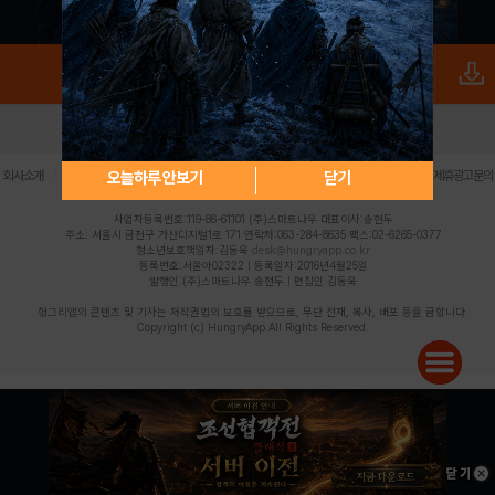
로그인
PC버전
전체앱
|
|
|
|
|
오늘하루 안보기
닫기
회사소개
이용약관
개인정보 처리방침
청소년 보호정책
불법촬영물 신고센터
제휴광고문의
사업자등록번호:119-86-61101 (주)스마트나우 대표이사:송현두
주소: 서울시 금천구 가산디지털1로 171 연락처:063-284-8635 팩스:02-6265-0377
청소년보호책임자:김동욱
desk@hungryapp.co.kr
등록번호:서울아02322 | 등록일자:2016년4월25일
발행인:(주)스마트나우 송현두 | 편집인:김동욱
헝그리앱의 콘텐츠 및 기사는 저작권법의 보호를 받으므로, 무단 전재, 복사, 배포 등을 금합니다.
Copyright (c) HungryApp All Rights Reserved.