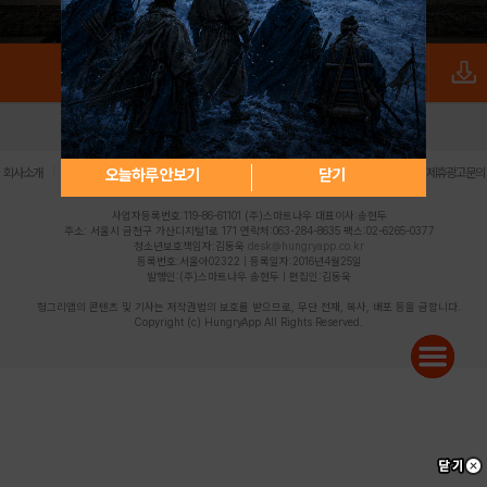
로그인
PC버전
전체앱
|
|
|
|
|
오늘하루 안보기
닫기
회사소개
이용약관
개인정보 처리방침
청소년 보호정책
불법촬영물 신고센터
제휴광고문의
사업자등록번호:119-86-61101 (주)스마트나우 대표이사:송현두
주소: 서울시 금천구 가산디지털1로 171 연락처:063-284-8635 팩스:02-6265-0377
청소년보호책임자:김동욱
desk@hungryapp.co.kr
등록번호:서울아02322 | 등록일자:2016년4월25일
발행인:(주)스마트나우 송현두 | 편집인:김동욱
헝그리앱의 콘텐츠 및 기사는 저작권법의 보호를 받으므로, 무단 전재, 복사, 배포 등을 금합니다.
Copyright (c) HungryApp All Rights Reserved.