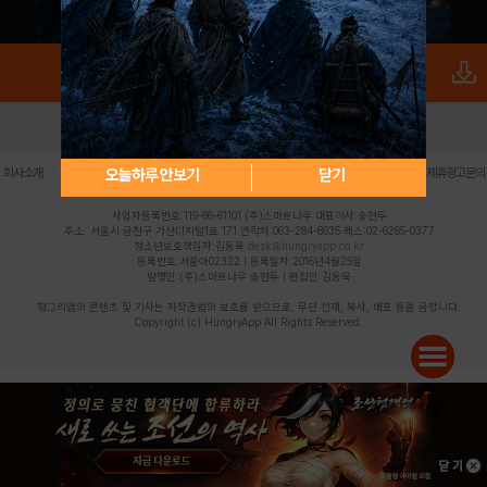
로그인
PC버전
전체앱
|
|
|
|
|
오늘하루 안보기
닫기
회사소개
이용약관
개인정보 처리방침
청소년 보호정책
불법촬영물 신고센터
제휴광고문의
사업자등록번호:119-86-61101 (주)스마트나우 대표이사:송현두
주소: 서울시 금천구 가산디지털1로 171 연락처:063-284-8635 팩스:02-6265-0377
청소년보호책임자:김동욱
desk@hungryapp.co.kr
등록번호:서울아02322 | 등록일자:2016년4월25일
발행인:(주)스마트나우 송현두 | 편집인:김동욱
헝그리앱의 콘텐츠 및 기사는 저작권법의 보호를 받으므로, 무단 전재, 복사, 배포 등을 금합니다.
Copyright (c) HungryApp All Rights Reserved.