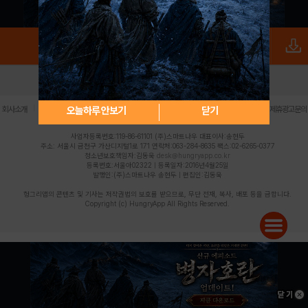
로그인
PC버전
전체앱
|
|
|
|
|
오늘하루 안보기
닫기
회사소개
이용약관
개인정보 처리방침
청소년 보호정책
불법촬영물 신고센터
제휴광고문의
사업자등록번호:119-86-61101 (주)스마트나우 대표이사:송현두
주소: 서울시 금천구 가산디지털1로 171 연락처:063-284-8635 팩스:02-6265-0377
청소년보호책임자:김동욱
desk@hungryapp.co.kr
등록번호:서울아02322 | 등록일자:2016년4월25일
발행인:(주)스마트나우 송현두 | 편집인:김동욱
헝그리앱의 콘텐츠 및 기사는 저작권법의 보호를 받으므로, 무단 전재, 복사, 배포 등을 금합니다.
Copyright (c) HungryApp All Rights Reserved.