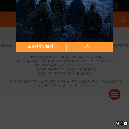
로그인
PC버전
전체앱
|
|
|
|
|
오늘하루 안보기
닫기
회사소개
이용약관
개인정보 처리방침
청소년 보호정책
불법촬영물 신고센터
제휴광고문의
사업자등록번호:119-86-61101 (주)스마트나우 대표이사:송현두
주소: 서울시 금천구 가산디지털1로 171 연락처:063-284-8635 팩스:02-6265-0377
청소년보호책임자:김동욱
desk@hungryapp.co.kr
등록번호:서울아02322 | 등록일자:2016년4월25일
발행인:(주)스마트나우 송현두 | 편집인:김동욱
헝그리앱의 콘텐츠 및 기사는 저작권법의 보호를 받으므로, 무단 전재, 복사, 배포 등을 금합니다.
Copyright (c) HungryApp All Rights Reserved.