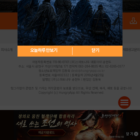
로그인
PC버전
전체앱
|
|
|
|
|
오늘하루 안보기
닫기
회사소개
이용약관
개인정보 처리방침
청소년 보호정책
불법촬영물 신고센터
제휴광고문의
사업자등록번호:119-86-61101 (주)스마트나우 대표이사:송현두
주소: 서울시 금천구 가산디지털1로 171 연락처:063-284-8635 팩스:02-6265-0377
청소년보호책임자:김동욱
desk@hungryapp.co.kr
등록번호:서울아02322 | 등록일자:2016년4월25일
발행인:(주)스마트나우 송현두 | 편집인:김동욱
헝그리앱의 콘텐츠 및 기사는 저작권법의 보호를 받으므로, 무단 전재, 복사, 배포 등을 금합니다.
Copyright (c) HungryApp All Rights Reserved.