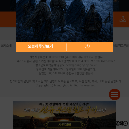
로그인
PC버전
전체앱
|
|
|
|
|
오늘하루 안보기
닫기
회사소개
이용약관
개인정보 처리방침
청소년 보호정책
불법촬영물 신고센터
제휴광고문의
사업자등록번호:119-86-61101 (주)스마트나우 대표이사:송현두
주소: 서울시 금천구 가산디지털1로 171 연락처:063-284-8635 팩스:02-6265-0377
청소년보호책임자:김동욱
desk@hungryapp.co.kr
등록번호:서울아02322 | 등록일자:2016년4월25일
발행인:(주)스마트나우 송현두 | 편집인:김동욱
헝그리앱의 콘텐츠 및 기사는 저작권법의 보호를 받으므로, 무단 전재, 복사, 배포 등을 금합니다.
Copyright (c) HungryApp All Rights Reserved.