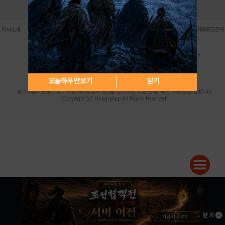
로그인
PC버전
전체앱
|
|
|
|
|
회사소개
이용약관
개인정보 처리방침
청소년 보호정책
불법촬영물 신고센터
제휴광고문의
사업자등록번호:119-86-61101 (주)스마트나우 대표이사:송현두
주소: 서울시 금천구 가산디지털1로 171 연락처:063-284-8635 팩스:02-6265-0377
청소년보호책임자:김동욱
desk@hungryapp.co.kr
등록번호:서울아02322 | 등록일자:2016년4월25일
발행인:(주)스마트나우 송현두 | 편집인:김동욱
오늘하루 안보기
닫기
헝그리앱의 콘텐츠 및 기사는 저작권법의 보호를 받으므로, 무단 전재, 복사, 배포 등을 금합니다.
Copyright (c) HungryApp All Rights Reserved.