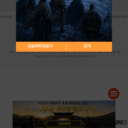
로그인
PC버전
전체앱
|
|
|
|
|
회사소개
이용약관
개인정보 처리방침
청소년 보호정책
불법촬영물 신고센터
제휴광고문의
사업자등록번호:119-86-61101 (주)스마트나우 대표이사:송현두
주소: 서울시 금천구 가산디지털1로 171 연락처:063-284-8635 팩스:02-6265-0377
청소년보호책임자:김동욱
desk@hungryapp.co.kr
등록번호:서울아02322 | 등록일자:2016년4월25일
발행인:(주)스마트나우 송현두 | 편집인:김동욱
오늘하루 안보기
닫기
헝그리앱의 콘텐츠 및 기사는 저작권법의 보호를 받으므로, 무단 전재, 복사, 배포 등을 금합니다.
Copyright (c) HungryApp All Rights Reserved.