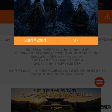
로그인
PC버전
전체앱
|
|
|
|
|
오늘하루 안보기
닫기
회사소개
이용약관
개인정보 처리방침
청소년 보호정책
불법촬영물 신고센터
제휴광고문의
사업자등록번호:119-86-61101 (주)스마트나우 대표이사:송현두
주소: 서울시 금천구 가산디지털1로 171 연락처:063-284-8635 팩스:02-6265-0377
청소년보호책임자:김동욱
desk@hungryapp.co.kr
등록번호:서울아02322 | 등록일자:2016년4월25일
발행인:(주)스마트나우 송현두 | 편집인:김동욱
헝그리앱의 콘텐츠 및 기사는 저작권법의 보호를 받으므로, 무단 전재, 복사, 배포 등을 금합니다.
Copyright (c) HungryApp All Rights Reserved.