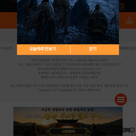
로그인
PC버전
전체앱
|
|
|
|
|
오늘하루 안보기
닫기
회사소개
이용약관
개인정보 처리방침
청소년 보호정책
불법촬영물 신고센터
제휴광고문의
사업자등록번호:119-86-61101 (주)스마트나우 대표이사:송현두
주소: 서울시 금천구 가산디지털1로 171 연락처:063-284-8635 팩스:02-6265-0377
청소년보호책임자:김동욱
desk@hungryapp.co.kr
등록번호:서울아02322 | 등록일자:2016년4월25일
발행인:(주)스마트나우 송현두 | 편집인:김동욱
헝그리앱의 콘텐츠 및 기사는 저작권법의 보호를 받으므로, 무단 전재, 복사, 배포 등을 금합니다.
Copyright (c) HungryApp All Rights Reserved.