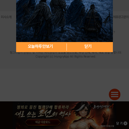
로그인
PC버전
전체앱
|
|
|
|
|
회사소개
이용약관
개인정보 처리방침
청소년 보호정책
불법촬영물 신고센터
제휴광고문의
사업자등록번호:119-86-61101 (주)스마트나우 대표이사:송현두
주소: 서울시 금천구 가산디지털1로 171 연락처:063-284-8635 팩스:02-6265-0377
청소년보호책임자:김동욱
desk@hungryapp.co.kr
등록번호:서울아02322 | 등록일자:2016년4월25일
발행인:(주)스마트나우 송현두 | 편집인:김동욱
오늘하루 안보기
닫기
헝그리앱의 콘텐츠 및 기사는 저작권법의 보호를 받으므로, 무단 전재, 복사, 배포 등을 금합니다.
Copyright (c) HungryApp All Rights Reserved.