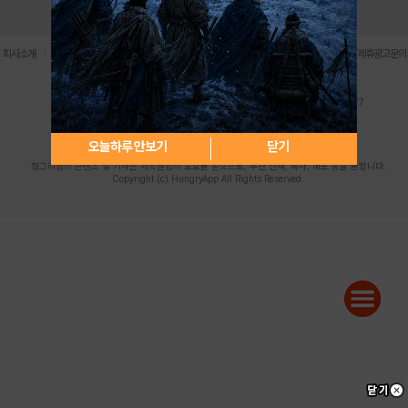
로그인
PC버전
전체앱
|
|
|
|
|
회사소개
이용약관
개인정보 처리방침
청소년 보호정책
불법촬영물 신고센터
제휴광고문의
사업자등록번호:119-86-61101 (주)스마트나우 대표이사:송현두
주소: 서울시 금천구 가산디지털1로 171 연락처:063-284-8635 팩스:02-6265-0377
청소년보호책임자:김동욱
desk@hungryapp.co.kr
등록번호:서울아02322 | 등록일자:2016년4월25일
발행인:(주)스마트나우 송현두 | 편집인:김동욱
오늘하루 안보기
닫기
헝그리앱의 콘텐츠 및 기사는 저작권법의 보호를 받으므로, 무단 전재, 복사, 배포 등을 금합니다.
Copyright (c) HungryApp All Rights Reserved.