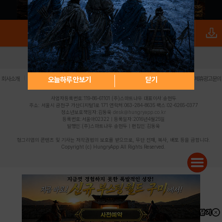
로그인
PC버전
전체앱
|
|
|
|
|
오늘하루 안보기
닫기
회사소개
이용약관
개인정보 처리방침
청소년 보호정책
불법촬영물 신고센터
제휴광고문의
사업자등록번호:119-86-61101 (주)스마트나우 대표이사:송현두
주소: 서울시 금천구 가산디지털1로 171 연락처:063-284-8635 팩스:02-6265-0377
청소년보호책임자:김동욱
desk@hungryapp.co.kr
등록번호:서울아02322 | 등록일자:2016년4월25일
발행인:(주)스마트나우 송현두 | 편집인:김동욱
헝그리앱의 콘텐츠 및 기사는 저작권법의 보호를 받으므로, 무단 전재, 복사, 배포 등을 금합니다.
Copyright (c) HungryApp All Rights Reserved.