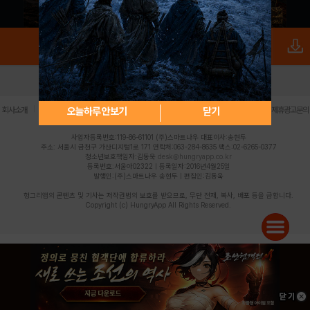
로그인
PC버전
전체앱
|
|
|
|
|
오늘하루 안보기
닫기
회사소개
이용약관
개인정보 처리방침
청소년 보호정책
불법촬영물 신고센터
제휴광고문의
사업자등록번호:119-86-61101 (주)스마트나우 대표이사:송현두
주소: 서울시 금천구 가산디지털1로 171 연락처:063-284-8635 팩스:02-6265-0377
청소년보호책임자:김동욱
desk@hungryapp.co.kr
등록번호:서울아02322 | 등록일자:2016년4월25일
발행인:(주)스마트나우 송현두 | 편집인:김동욱
헝그리앱의 콘텐츠 및 기사는 저작권법의 보호를 받으므로, 무단 전재, 복사, 배포 등을 금합니다.
Copyright (c) HungryApp All Rights Reserved.