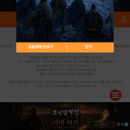
로그인
PC버전
전체앱
|
|
|
|
|
오늘하루 안보기
닫기
회사소개
이용약관
개인정보 처리방침
청소년 보호정책
불법촬영물 신고센터
제휴광고문의
사업자등록번호:119-86-61101 (주)스마트나우 대표이사:송현두
주소: 서울시 금천구 가산디지털1로 171 연락처:063-284-8635 팩스:02-6265-0377
청소년보호책임자:김동욱
desk@hungryapp.co.kr
등록번호:서울아02322 | 등록일자:2016년4월25일
발행인:(주)스마트나우 송현두 | 편집인:김동욱
헝그리앱의 콘텐츠 및 기사는 저작권법의 보호를 받으므로, 무단 전재, 복사, 배포 등을 금합니다.
Copyright (c) HungryApp All Rights Reserved.