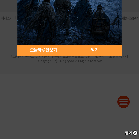
로그인
PC버전
전체앱
|
|
|
|
|
회사소개
이용약관
개인정보 처리방침
청소년 보호정책
불법촬영물 신고센터
제휴광고문의
사업자등록번호:119-86-61101 (주)스마트나우 대표이사:송현두
주소: 서울시 금천구 가산디지털1로 171 연락처:063-284-8635 팩스:02-6265-0377
청소년보호책임자:김동욱
desk@hungryapp.co.kr
등록번호:서울아02322 | 등록일자:2016년4월25일
발행인:(주)스마트나우 송현두 | 편집인:김동욱
오늘하루 안보기
닫기
헝그리앱의 콘텐츠 및 기사는 저작권법의 보호를 받으므로, 무단 전재, 복사, 배포 등을 금합니다.
Copyright (c) HungryApp All Rights Reserved.