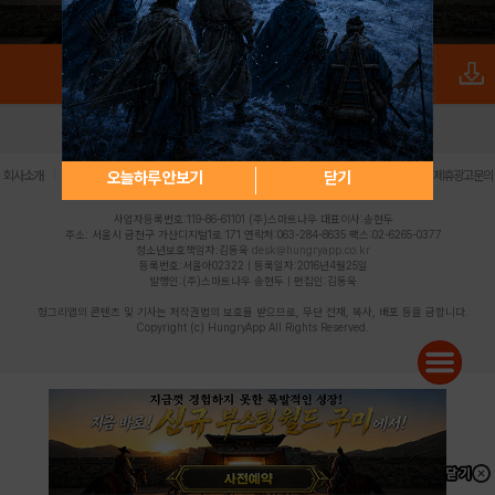
로그인
PC버전
전체앱
|
|
|
|
|
오늘하루 안보기
닫기
회사소개
이용약관
개인정보 처리방침
청소년 보호정책
불법촬영물 신고센터
제휴광고문의
사업자등록번호:119-86-61101 (주)스마트나우 대표이사:송현두
주소: 서울시 금천구 가산디지털1로 171 연락처:063-284-8635 팩스:02-6265-0377
청소년보호책임자:김동욱
desk@hungryapp.co.kr
등록번호:서울아02322 | 등록일자:2016년4월25일
발행인:(주)스마트나우 송현두 | 편집인:김동욱
헝그리앱의 콘텐츠 및 기사는 저작권법의 보호를 받으므로, 무단 전재, 복사, 배포 등을 금합니다.
Copyright (c) HungryApp All Rights Reserved.