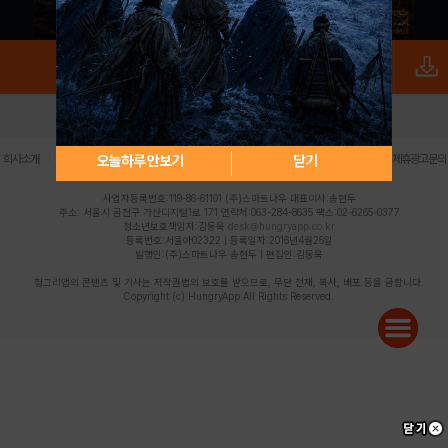
로그인
PC버전
전체앱
|
|
|
|
|
오늘하루 안보기
닫기
회사소개
이용약관
개인정보 처리방침
청소년 보호정책
불법촬영물 신고센터
제휴광고문의
사업자등록번호:119-86-61101 (주)스마트나우 대표이사:송현두
주소: 서울시 금천구 가산디지털1로 171 연락처:063-284-8635 팩스:02-6265-0377
청소년보호책임자:김동욱
desk@hungryapp.co.kr
등록번호:서울아02322 | 등록일자:2016년4월25일
발행인:(주)스마트나우 송현두 | 편집인:김동욱
헝그리앱의 콘텐츠 및 기사는 저작권법의 보호를 받으므로, 무단 전재, 복사, 배포 등을 금합니다.
Copyright (c) HungryApp All Rights Reserved.