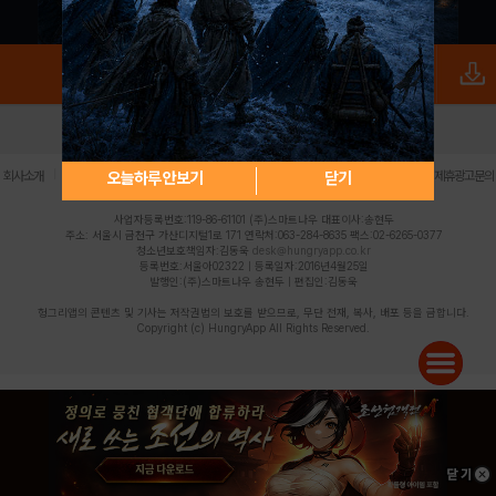
로그인
PC버전
전체앱
|
|
|
|
|
오늘하루 안보기
닫기
회사소개
이용약관
개인정보 처리방침
청소년 보호정책
불법촬영물 신고센터
제휴광고문의
사업자등록번호:119-86-61101 (주)스마트나우 대표이사:송현두
주소: 서울시 금천구 가산디지털1로 171 연락처:063-284-8635 팩스:02-6265-0377
청소년보호책임자:김동욱
desk@hungryapp.co.kr
등록번호:서울아02322 | 등록일자:2016년4월25일
발행인:(주)스마트나우 송현두 | 편집인:김동욱
헝그리앱의 콘텐츠 및 기사는 저작권법의 보호를 받으므로, 무단 전재, 복사, 배포 등을 금합니다.
Copyright (c) HungryApp All Rights Reserved.