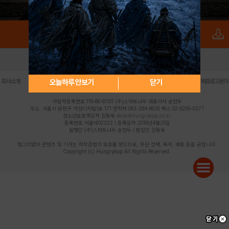
로그인
PC버전
전체앱
|
|
|
|
|
오늘하루 안보기
닫기
회사소개
이용약관
개인정보 처리방침
청소년 보호정책
불법촬영물 신고센터
제휴광고문의
사업자등록번호:119-86-61101 (주)스마트나우 대표이사:송현두
주소: 서울시 금천구 가산디지털1로 171 연락처:063-284-8635 팩스:02-6265-0377
청소년보호책임자:김동욱
desk@hungryapp.co.kr
등록번호:서울아02322 | 등록일자:2016년4월25일
발행인:(주)스마트나우 송현두 | 편집인:김동욱
헝그리앱의 콘텐츠 및 기사는 저작권법의 보호를 받으므로, 무단 전재, 복사, 배포 등을 금합니다.
Copyright (c) HungryApp All Rights Reserved.