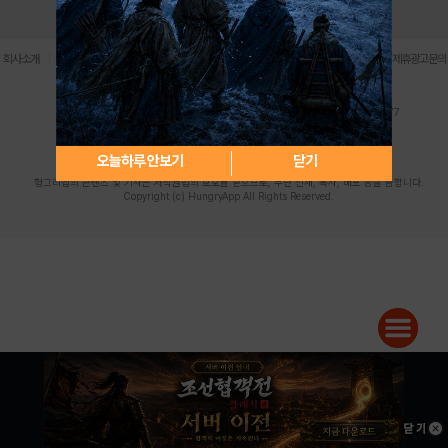
로그인
PC버전
전체앱
|
|
|
|
|
회사소개
이용약관
개인정보 처리방침
청소년 보호정책
불법촬영물 신고센터
제휴광고문의
사업자등록번호:119-86-61101 (주)스마트나우 대표이사:송현두
주소: 서울시 금천구 가산디지털1로 171 연락처:063-284-8635 팩스:02-6265-0377
청소년보호책임자:김동욱
desk@hungryapp.co.kr
등록번호:서울아02322 | 등록일자:2016년4월25일
발행인:(주)스마트나우 송현두 | 편집인:김동욱
오늘하루 안보기
닫기
헝그리앱의 콘텐츠 및 기사는 저작권법의 보호를 받으므로, 무단 전재, 복사, 배포 등을 금합니다.
Copyright (c) HungryApp All Rights Reserved.