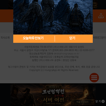
로그인
PC버전
전체앱
|
|
|
|
|
오늘하루 안보기
닫기
회사소개
이용약관
개인정보 처리방침
청소년 보호정책
불법촬영물 신고센터
제휴광고문의
사업자등록번호:119-86-61101 (주)스마트나우 대표이사:송현두
주소: 서울시 금천구 가산디지털1로 171 연락처:063-284-8635 팩스:02-6265-0377
청소년보호책임자:김동욱
desk@hungryapp.co.kr
등록번호:서울아02322 | 등록일자:2016년4월25일
발행인:(주)스마트나우 송현두 | 편집인:김동욱
헝그리앱의 콘텐츠 및 기사는 저작권법의 보호를 받으므로, 무단 전재, 복사, 배포 등을 금합니다.
Copyright (c) HungryApp All Rights Reserved.