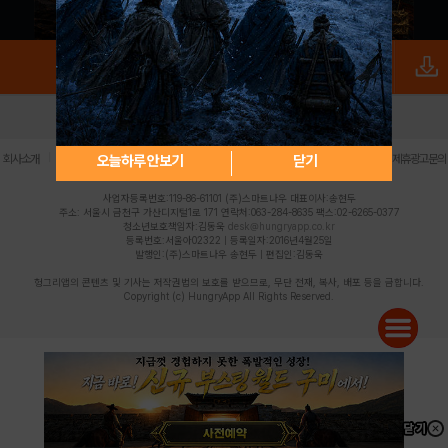
로그인
PC버전
전체앱
|
|
|
|
|
오늘하루 안보기
닫기
회사소개
이용약관
개인정보 처리방침
청소년 보호정책
불법촬영물 신고센터
제휴광고문의
사업자등록번호:119-86-61101 (주)스마트나우 대표이사:송현두
주소: 서울시 금천구 가산디지털1로 171 연락처:063-284-8635 팩스:02-6265-0377
청소년보호책임자:김동욱
desk@hungryapp.co.kr
등록번호:서울아02322 | 등록일자:2016년4월25일
발행인:(주)스마트나우 송현두 | 편집인:김동욱
헝그리앱의 콘텐츠 및 기사는 저작권법의 보호를 받으므로, 무단 전재, 복사, 배포 등을 금합니다.
Copyright (c) HungryApp All Rights Reserved.