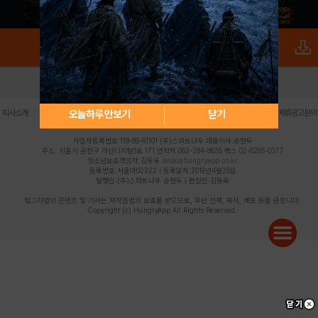
로그인
PC버전
전체앱
|
|
|
|
|
오늘하루 안보기
닫기
회사소개
이용약관
개인정보 처리방침
청소년 보호정책
불법촬영물 신고센터
제휴광고문의
사업자등록번호:119-86-61101 (주)스마트나우 대표이사:송현두
주소: 서울시 금천구 가산디지털1로 171 연락처:063-284-8635 팩스:02-6265-0377
청소년보호책임자:김동욱
desk@hungryapp.co.kr
등록번호:서울아02322 | 등록일자:2016년4월25일
발행인:(주)스마트나우 송현두 | 편집인:김동욱
헝그리앱의 콘텐츠 및 기사는 저작권법의 보호를 받으므로, 무단 전재, 복사, 배포 등을 금합니다.
Copyright (c) HungryApp All Rights Reserved.