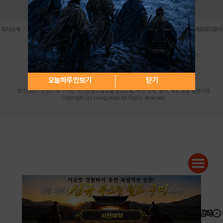
로그인
PC버전
전체앱
|
|
|
|
|
회사소개
이용약관
개인정보 처리방침
청소년 보호정책
불법촬영물 신고센터
제휴광고문의
사업자등록번호:119-86-61101 (주)스마트나우 대표이사:송현두
주소: 서울시 금천구 가산디지털1로 171 연락처:063-284-8635 팩스:02-6265-0377
청소년보호책임자:김동욱
desk@hungryapp.co.kr
등록번호:서울아02322 | 등록일자:2016년4월25일
발행인:(주)스마트나우 송현두 | 편집인:김동욱
오늘하루 안보기
닫기
헝그리앱의 콘텐츠 및 기사는 저작권법의 보호를 받으므로, 무단 전재, 복사, 배포 등을 금합니다.
Copyright (c) HungryApp All Rights Reserved.