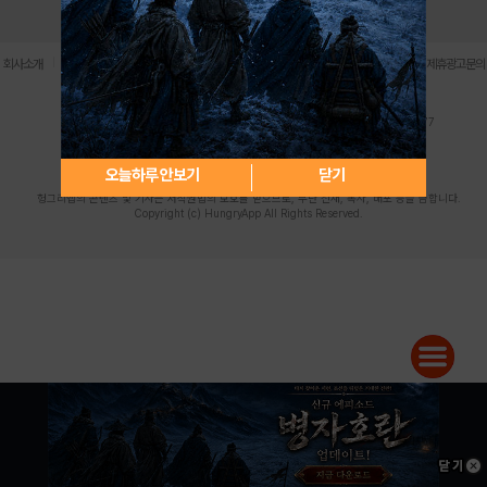
로그인
PC버전
전체앱
|
|
|
|
|
회사소개
이용약관
개인정보 처리방침
청소년 보호정책
불법촬영물 신고센터
제휴광고문의
사업자등록번호:119-86-61101 (주)스마트나우 대표이사:송현두
주소: 서울시 금천구 가산디지털1로 171 연락처:063-284-8635 팩스:02-6265-0377
청소년보호책임자:김동욱
desk@hungryapp.co.kr
등록번호:서울아02322 | 등록일자:2016년4월25일
발행인:(주)스마트나우 송현두 | 편집인:김동욱
오늘하루 안보기
닫기
헝그리앱의 콘텐츠 및 기사는 저작권법의 보호를 받으므로, 무단 전재, 복사, 배포 등을 금합니다.
Copyright (c) HungryApp All Rights Reserved.