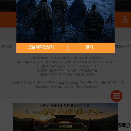
로그인
PC버전
전체앱
|
|
|
|
|
오늘하루 안보기
닫기
회사소개
이용약관
개인정보 처리방침
청소년 보호정책
불법촬영물 신고센터
제휴광고문의
사업자등록번호:119-86-61101 (주)스마트나우 대표이사:송현두
주소: 서울시 금천구 가산디지털1로 171 연락처:063-284-8635 팩스:02-6265-0377
청소년보호책임자:김동욱
desk@hungryapp.co.kr
등록번호:서울아02322 | 등록일자:2016년4월25일
발행인:(주)스마트나우 송현두 | 편집인:김동욱
헝그리앱의 콘텐츠 및 기사는 저작권법의 보호를 받으므로, 무단 전재, 복사, 배포 등을 금합니다.
Copyright (c) HungryApp All Rights Reserved.