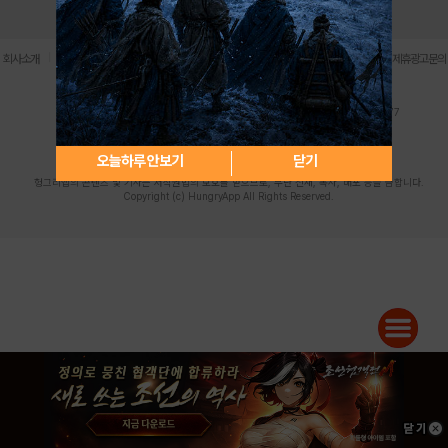
로그인
PC버전
전체앱
|
|
|
|
|
회사소개
이용약관
개인정보 처리방침
청소년 보호정책
불법촬영물 신고센터
제휴광고문의
사업자등록번호:119-86-61101 (주)스마트나우 대표이사:송현두
주소: 서울시 금천구 가산디지털1로 171 연락처:063-284-8635 팩스:02-6265-0377
청소년보호책임자:김동욱
desk@hungryapp.co.kr
등록번호:서울아02322 | 등록일자:2016년4월25일
발행인:(주)스마트나우 송현두 | 편집인:김동욱
오늘하루 안보기
닫기
헝그리앱의 콘텐츠 및 기사는 저작권법의 보호를 받으므로, 무단 전재, 복사, 배포 등을 금합니다.
Copyright (c) HungryApp All Rights Reserved.