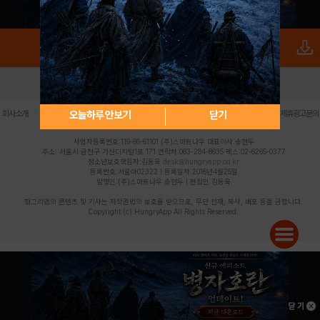
로그인
PC버전
전체앱
|
|
|
|
|
오늘하루 안보기
닫기
회사소개
이용약관
개인정보 처리방침
청소년 보호정책
불법촬영물 신고센터
제휴광고문의
사업자등록번호:119-86-61101 (주)스마트나우 대표이사:송현두
주소: 서울시 금천구 가산디지털1로 171 연락처:063-284-8635 팩스:02-6265-0377
청소년보호책임자:김동욱
desk@hungryapp.co.kr
등록번호:서울아02322 | 등록일자:2016년4월25일
발행인:(주)스마트나우 송현두 | 편집인:김동욱
헝그리앱의 콘텐츠 및 기사는 저작권법의 보호를 받으므로, 무단 전재, 복사, 배포 등을 금합니다.
Copyright (c) HungryApp All Rights Reserved.