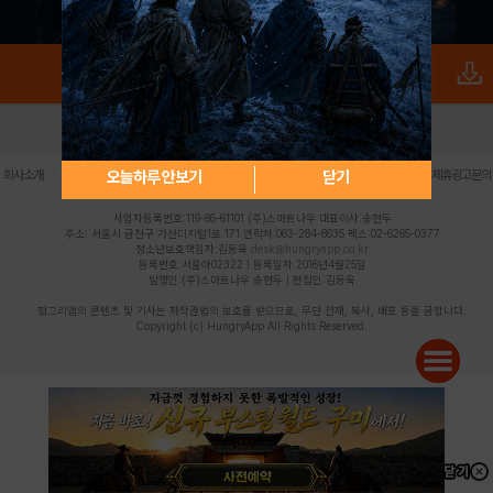
로그인
PC버전
전체앱
|
|
|
|
|
오늘하루 안보기
닫기
회사소개
이용약관
개인정보 처리방침
청소년 보호정책
불법촬영물 신고센터
제휴광고문의
사업자등록번호:119-86-61101 (주)스마트나우 대표이사:송현두
주소: 서울시 금천구 가산디지털1로 171 연락처:063-284-8635 팩스:02-6265-0377
청소년보호책임자:김동욱
desk@hungryapp.co.kr
등록번호:서울아02322 | 등록일자:2016년4월25일
발행인:(주)스마트나우 송현두 | 편집인:김동욱
헝그리앱의 콘텐츠 및 기사는 저작권법의 보호를 받으므로, 무단 전재, 복사, 배포 등을 금합니다.
Copyright (c) HungryApp All Rights Reserved.