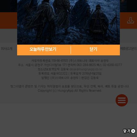
로그인
PC버전
전체앱
|
|
|
|
|
오늘하루 안보기
닫기
회사소개
이용약관
개인정보 처리방침
청소년 보호정책
불법촬영물 신고센터
제휴광고문의
사업자등록번호:119-86-61101 (주)스마트나우 대표이사:송현두
주소: 서울시 금천구 가산디지털1로 171 연락처:063-284-8635 팩스:02-6265-0377
청소년보호책임자:김동욱
desk@hungryapp.co.kr
등록번호:서울아02322 | 등록일자:2016년4월25일
발행인:(주)스마트나우 송현두 | 편집인:김동욱
헝그리앱의 콘텐츠 및 기사는 저작권법의 보호를 받으므로, 무단 전재, 복사, 배포 등을 금합니다.
Copyright (c) HungryApp All Rights Reserved.