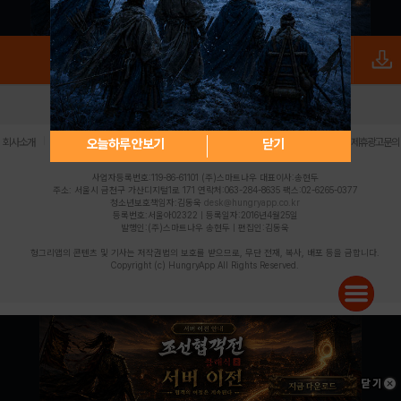
로그인
PC버전
전체앱
|
|
|
|
|
오늘하루 안보기
닫기
회사소개
이용약관
개인정보 처리방침
청소년 보호정책
불법촬영물 신고센터
제휴광고문의
사업자등록번호:119-86-61101 (주)스마트나우 대표이사:송현두
주소: 서울시 금천구 가산디지털1로 171 연락처:063-284-8635 팩스:02-6265-0377
청소년보호책임자:김동욱
desk@hungryapp.co.kr
등록번호:서울아02322 | 등록일자:2016년4월25일
발행인:(주)스마트나우 송현두 | 편집인:김동욱
헝그리앱의 콘텐츠 및 기사는 저작권법의 보호를 받으므로, 무단 전재, 복사, 배포 등을 금합니다.
Copyright (c) HungryApp All Rights Reserved.