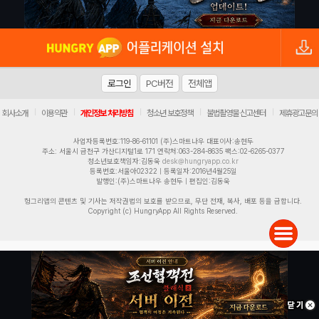
로그인
PC버전
전체앱
|
|
|
|
|
회사소개
이용약관
개인정보 처리방침
청소년 보호정책
불법촬영물 신고센터
제휴광고문의
사업자등록번호:119-86-61101 (주)스마트나우 대표이사:송현두
주소: 서울시 금천구 가산디지털1로 171 연락처:063-284-8635 팩스:02-6265-0377
청소년보호책임자:김동욱
desk@hungryapp.co.kr
등록번호:서울아02322 | 등록일자:2016년4월25일
발행인:(주)스마트나우 송현두 | 편집인:김동욱
헝그리앱의 콘텐츠 및 기사는 저작권법의 보호를 받으므로, 무단 전재, 복사, 배포 등을 금합니다.
Copyright (c) HungryApp All Rights Reserved.