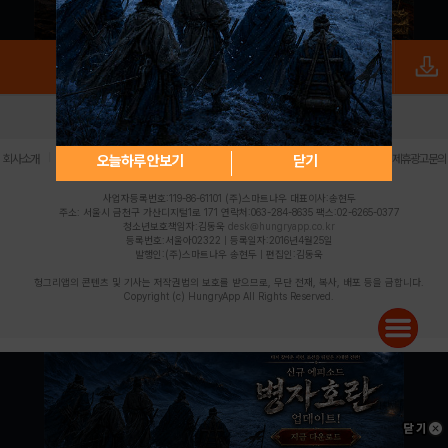
로그인
PC버전
전체앱
|
|
|
|
|
오늘하루 안보기
닫기
회사소개
이용약관
개인정보 처리방침
청소년 보호정책
불법촬영물 신고센터
제휴광고문의
사업자등록번호:119-86-61101 (주)스마트나우 대표이사:송현두
주소: 서울시 금천구 가산디지털1로 171 연락처:063-284-8635 팩스:02-6265-0377
청소년보호책임자:김동욱
desk@hungryapp.co.kr
등록번호:서울아02322 | 등록일자:2016년4월25일
발행인:(주)스마트나우 송현두 | 편집인:김동욱
헝그리앱의 콘텐츠 및 기사는 저작권법의 보호를 받으므로, 무단 전재, 복사, 배포 등을 금합니다.
Copyright (c) HungryApp All Rights Reserved.