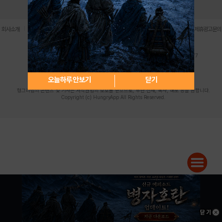
로그인
PC버전
전체앱
|
|
|
|
|
회사소개
이용약관
개인정보 처리방침
청소년 보호정책
불법촬영물 신고센터
제휴광고문의
사업자등록번호:119-86-61101 (주)스마트나우 대표이사:송현두
주소: 서울시 금천구 가산디지털1로 171 연락처:063-284-8635 팩스:02-6265-0377
청소년보호책임자:김동욱
desk@hungryapp.co.kr
등록번호:서울아02322 | 등록일자:2016년4월25일
발행인:(주)스마트나우 송현두 | 편집인:김동욱
오늘하루 안보기
닫기
헝그리앱의 콘텐츠 및 기사는 저작권법의 보호를 받으므로, 무단 전재, 복사, 배포 등을 금합니다.
Copyright (c) HungryApp All Rights Reserved.