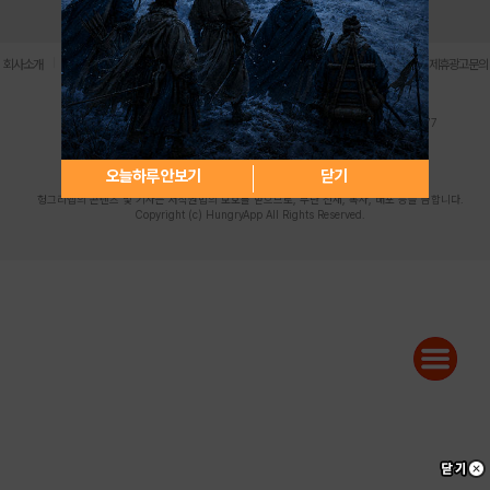
로그인
PC버전
전체앱
|
|
|
|
|
회사소개
이용약관
개인정보 처리방침
청소년 보호정책
불법촬영물 신고센터
제휴광고문의
사업자등록번호:119-86-61101 (주)스마트나우 대표이사:송현두
주소: 서울시 금천구 가산디지털1로 171 연락처:063-284-8635 팩스:02-6265-0377
청소년보호책임자:김동욱
desk@hungryapp.co.kr
등록번호:서울아02322 | 등록일자:2016년4월25일
발행인:(주)스마트나우 송현두 | 편집인:김동욱
오늘하루 안보기
닫기
헝그리앱의 콘텐츠 및 기사는 저작권법의 보호를 받으므로, 무단 전재, 복사, 배포 등을 금합니다.
Copyright (c) HungryApp All Rights Reserved.