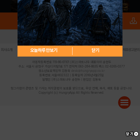
로그인
PC버전
전체앱
|
|
|
|
|
오늘하루 안보기
닫기
회사소개
이용약관
개인정보 처리방침
청소년 보호정책
불법촬영물 신고센터
제휴광고문의
사업자등록번호:119-86-61101 (주)스마트나우 대표이사:송현두
주소: 서울시 금천구 가산디지털1로 171 연락처:063-284-8635 팩스:02-6265-0377
청소년보호책임자:김동욱
desk@hungryapp.co.kr
등록번호:서울아02322 | 등록일자:2016년4월25일
발행인:(주)스마트나우 송현두 | 편집인:김동욱
헝그리앱의 콘텐츠 및 기사는 저작권법의 보호를 받으므로, 무단 전재, 복사, 배포 등을 금합니다.
Copyright (c) HungryApp All Rights Reserved.